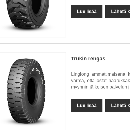
Lue lisää
Lähetä k
Trukin rengas
Linglong ammattimaisena ko
varma, että ostat haarukka
myynnin jälkeisen palvelun j
Lue lisää
Lähetä k