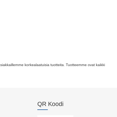
a asiakkaillemme korkealaatuisia tuotteita. Tuotteemme ovat kaikki
QR Koodi