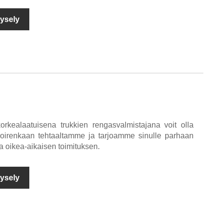
ysely
rkealaatuisena trukkien rengasvalmistajana voit olla
koirenkaan tehtaaltamme ja tarjoamme sinulle parhaan
a oikea-aikaisen toimituksen.
ysely