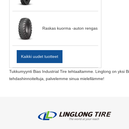
Raskas kuorma -auton rengas
Kaikki uudet tuotteet
Tukkumyynti Bias Industrial Tire tehtaaltamme. Linglong on yksi Bia
tehdashinnoiteltuja, palvelemme sinua mielellämme!