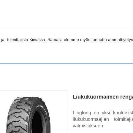
a ja -toimittajista Kiinassa. Samalla olemme myös tunnettu ammattiyritys.
Liukukuormaimen reng
Linglong on yksi kuuluisis
liukukuormaajien toimitta
valmistukseen.