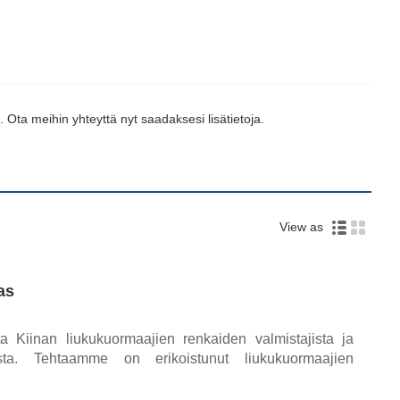
 Ota meihin yhteyttä nyt saadaksesi lisätietoja.
View as
as
ta Kiinan liukukuormaajien renkaiden valmistajista ja
jista. Tehtaamme on erikoistunut liukukuormaajien