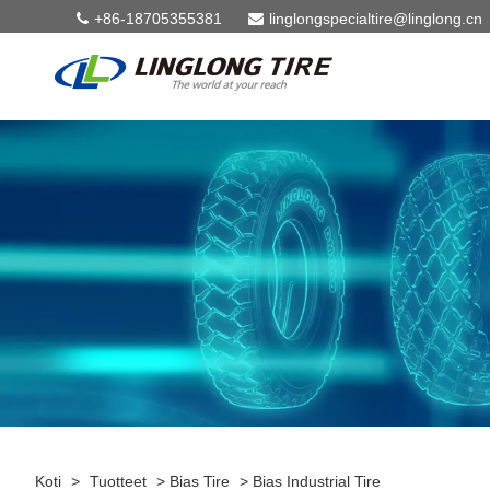
+86-18705355381
linglongspecialtire@linglong.cn
Koti
>
Tuotteet
>
Bias Tire
>
Bias Industrial Tire